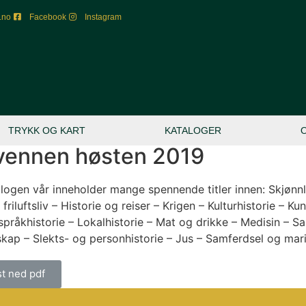
.no
Facebook
Instagram
TRYKK OG KART
KATALOGER
vennen høsten 2019
ogen vår inneholder mange spennende titler innen: Skjønnlit
friluftsliv – Historie og reiser – Krigen – Kulturhistorie – Kun
språkhistorie – Lokalhistorie – Mat og drikke – Medisin – S
skap – Slekts- og personhistorie – Jus – Samferdsel og mari
st ned pdf