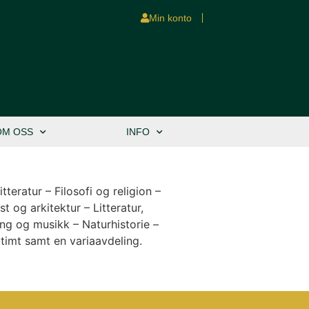
Min konto
OM OSS
INFO
teratur – Filosofi og religion –
st og arkitektur – Litteratur,
ang og musikk – Naturhistorie –
timt samt en variaavdeling.