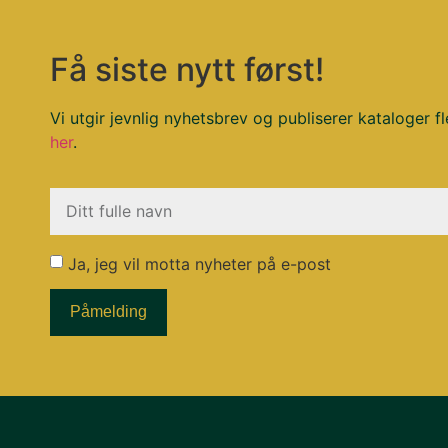
Få siste nytt først!
Vi utgir jevnlig nyhetsbrev og publiserer kataloger fl
her
.
Ja, jeg vil motta nyheter på e-post
Påmelding