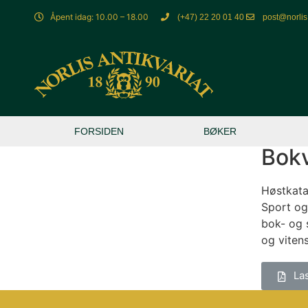
Åpent idag: 10.00 – 18.00
(+47) 22 20 01 40
post@norlis
FORSIDEN
BØKER
Bok
Høstkatal
Sport og 
bok- og 
og viten
La