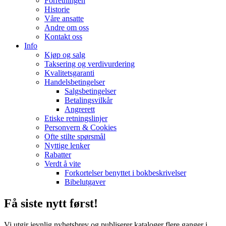
Forretningen
Historie
Våre ansatte
Andre om oss
Kontakt oss
Info
Kjøp og salg
Taksering og verdivurdering
Kvalitetsgaranti
Handelsbetingelser
Salgsbetingelser
Betalingsvilkår
Angrerett
Etiske retningslinjer
Personvern & Cookies
Ofte stilte spørsmål
Nyttige lenker
Rabatter
Verdt å vite
Forkortelser benyttet i bokbeskrivelser
Bibelutgaver
Få siste nytt først!
Vi utgir jevnlig nyhetsbrev og publiserer kataloger flere ganger i