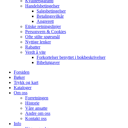
Kvalitetsgaranti
Handelsbetingelser
Salgsbetingelser
Betalingsvilkår
Angrerett
Etiske retningslinjer
Personvern & Cookies
Ofte stilte spørsmål
Nyttige lenker
Rabatter
Verdt å vite
Forkortelser benyttet i bokbeskrivelser
Bibelutgaver
Forsiden
Bøker
Trykk og kart
Kataloger
Om oss
Forretningen
Historie
Våre ansatte
Andre om oss
Kontakt oss
Info