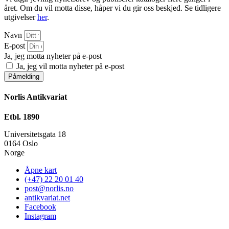
året. Om du vil motta disse, håper vi du gir oss beskjed. Se tidligere
utgivelser
her
.
Navn
E-post
Ja, jeg motta nyheter på e-post
Ja, jeg vil motta nyheter på e-post
Påmelding
Norlis Antikvariat
Etbl. 1890
Universitetsgata 18
0164 Oslo
Norge
Åpne kart
(+47) 22 20 01 40
post@norlis.no
antikvariat.net
Facebook
Instagram