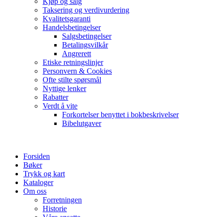
Kjøp og salg
Taksering og verdivurdering
Kvalitetsgaranti
Handelsbetingelser
Salgsbetingelser
Betalingsvilkår
Angrerett
Etiske retningslinjer
Personvern & Cookies
Ofte stilte spørsmål
Nyttige lenker
Rabatter
Verdt å vite
Forkortelser benyttet i bokbeskrivelser
Bibelutgaver
Forsiden
Bøker
Trykk og kart
Kataloger
Om oss
Forretningen
Historie