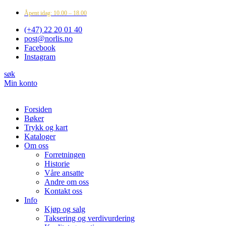
Åpent idag: 10.00 – 18.00
(+47) 22 20 01 40
post@norlis.no
Facebook
Instagram
søk
Min konto
Forsiden
Bøker
Trykk og kart
Kataloger
Om oss
Forretningen
Historie
Våre ansatte
Andre om oss
Kontakt oss
Info
Kjøp og salg
Taksering og verdivurdering