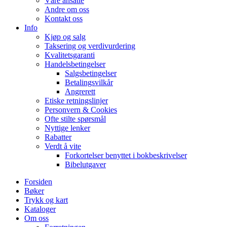
Våre ansatte
Andre om oss
Kontakt oss
Info
Kjøp og salg
Taksering og verdivurdering
Kvalitetsgaranti
Handelsbetingelser
Salgsbetingelser
Betalingsvilkår
Angrerett
Etiske retningslinjer
Personvern & Cookies
Ofte stilte spørsmål
Nyttige lenker
Rabatter
Verdt å vite
Forkortelser benyttet i bokbeskrivelser
Bibelutgaver
Forsiden
Bøker
Trykk og kart
Kataloger
Om oss