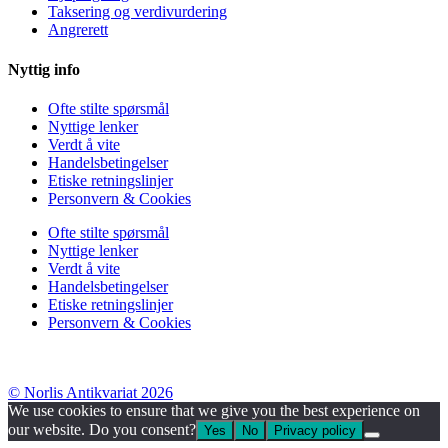
Taksering og verdivurdering
Angrerett
Nyttig info
Ofte stilte spørsmål
Nyttige lenker
Verdt å vite
Handelsbetingelser
Etiske retningslinjer
Personvern & Cookies
Ofte stilte spørsmål
Nyttige lenker
Verdt å vite
Handelsbetingelser
Etiske retningslinjer
Personvern & Cookies
© Norlis Antikvariat 2026
We use cookies to ensure that we give you the best experience on
our website. Do you consent?
Yes
No
Privacy policy