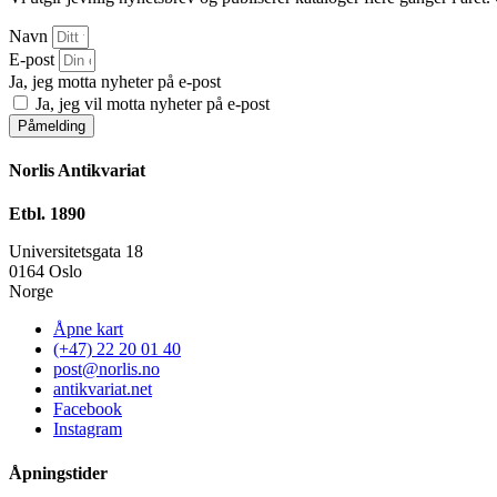
Navn
E-post
Ja, jeg motta nyheter på e-post
Ja, jeg vil motta nyheter på e-post
Påmelding
Norlis Antikvariat
Etbl. 1890
Universitetsgata 18
0164 Oslo
Norge
Åpne kart
(+47) 22 20 01 40
post@norlis.no
antikvariat.net
Facebook
Instagram
Åpningstider