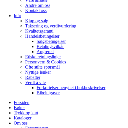
Våre ansatte
Andre om oss
Kontakt oss
Info
Kjøp og salg
Taksering og verdivurdering
Kvalitetsgaranti
Handelsbetingelser
Salgsbetingelser
Betalingsvilkår
Angrerett
Etiske retningslinjer
Personvern & Cookies
Ofte stilte spørsmål
Nyttige lenker
Rabatter
Verdt å vite
Forkortelser benyttet i bokbeskrivelser
Bibelutgaver
Forsiden
Bøker
Trykk og kart
Kataloger
Om oss