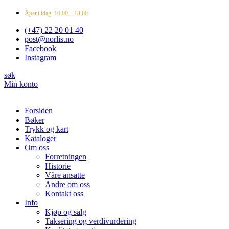
Åpent idag: 10.00 – 18.00
(+47) 22 20 01 40
post@norlis.no
Facebook
Instagram
søk
Min konto
Forsiden
Bøker
Trykk og kart
Kataloger
Om oss
Forretningen
Historie
Våre ansatte
Andre om oss
Kontakt oss
Info
Kjøp og salg
Taksering og verdivurdering