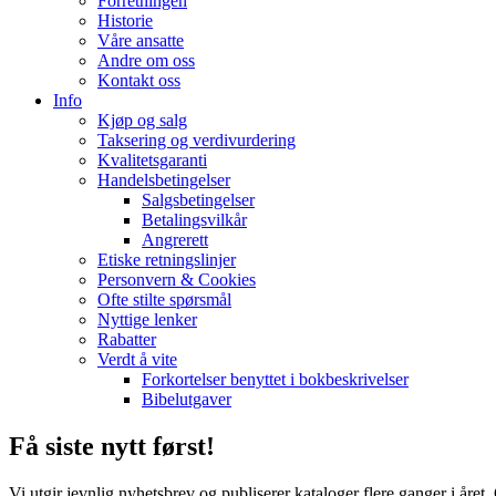
Forretningen
Historie
Våre ansatte
Andre om oss
Kontakt oss
Info
Kjøp og salg
Taksering og verdivurdering
Kvalitetsgaranti
Handelsbetingelser
Salgsbetingelser
Betalingsvilkår
Angrerett
Etiske retningslinjer
Personvern & Cookies
Ofte stilte spørsmål
Nyttige lenker
Rabatter
Verdt å vite
Forkortelser benyttet i bokbeskrivelser
Bibelutgaver
Få siste nytt først!
Vi utgir jevnlig nyhetsbrev og publiserer kataloger flere ganger i året.