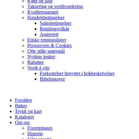
Kjøp og salg
Taksering og verdivurdering
Kvalitetsgaranti
Handelsbetingelser
Salgsbetingelser
Betalingsvilkår
Angrerett
Etiske retningslinjer
Personvern & Cookies
Ofte stilte spørsmål
Nyttige lenker
Rabatter
Verdt å vite
Forkortelser benyttet i bokbeskrivelser
Bibelutgaver
Forsiden
Bøker
Trykk og kart
Kataloger
Om oss
Forretningen
Historie