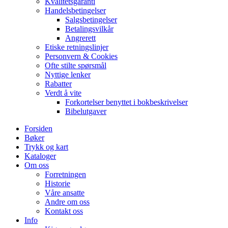
Kvalitetsgaranti
Handelsbetingelser
Salgsbetingelser
Betalingsvilkår
Angrerett
Etiske retningslinjer
Personvern & Cookies
Ofte stilte spørsmål
Nyttige lenker
Rabatter
Verdt å vite
Forkortelser benyttet i bokbeskrivelser
Bibelutgaver
Forsiden
Bøker
Trykk og kart
Kataloger
Om oss
Forretningen
Historie
Våre ansatte
Andre om oss
Kontakt oss
Info