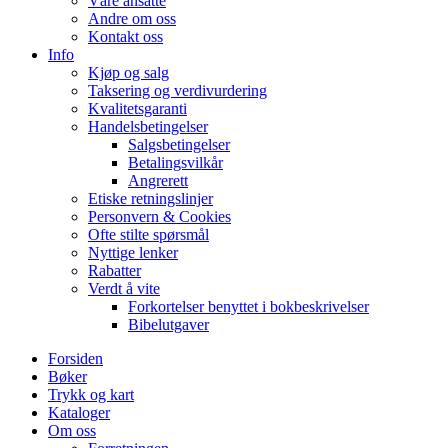
Våre ansatte
Andre om oss
Kontakt oss
Info
Kjøp og salg
Taksering og verdivurdering
Kvalitetsgaranti
Handelsbetingelser
Salgsbetingelser
Betalingsvilkår
Angrerett
Etiske retningslinjer
Personvern & Cookies
Ofte stilte spørsmål
Nyttige lenker
Rabatter
Verdt å vite
Forkortelser benyttet i bokbeskrivelser
Bibelutgaver
Forsiden
Bøker
Trykk og kart
Kataloger
Om oss