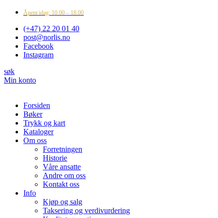
Åpent idag: 10.00 – 18.00
(+47) 22 20 01 40
post@norlis.no
Facebook
Instagram
søk
Min konto
Forsiden
Bøker
Trykk og kart
Kataloger
Om oss
Forretningen
Historie
Våre ansatte
Andre om oss
Kontakt oss
Info
Kjøp og salg
Taksering og verdivurdering