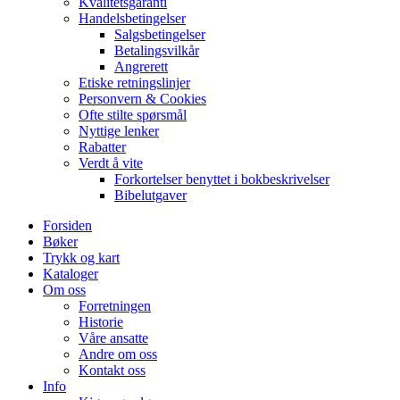
Kvalitetsgaranti
Handelsbetingelser
Salgsbetingelser
Betalingsvilkår
Angrerett
Etiske retningslinjer
Personvern & Cookies
Ofte stilte spørsmål
Nyttige lenker
Rabatter
Verdt å vite
Forkortelser benyttet i bokbeskrivelser
Bibelutgaver
Forsiden
Bøker
Trykk og kart
Kataloger
Om oss
Forretningen
Historie
Våre ansatte
Andre om oss
Kontakt oss
Info