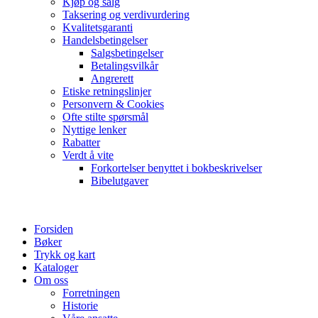
Kjøp og salg
Taksering og verdivurdering
Kvalitetsgaranti
Handelsbetingelser
Salgsbetingelser
Betalingsvilkår
Angrerett
Etiske retningslinjer
Personvern & Cookies
Ofte stilte spørsmål
Nyttige lenker
Rabatter
Verdt å vite
Forkortelser benyttet i bokbeskrivelser
Bibelutgaver
Forsiden
Bøker
Trykk og kart
Kataloger
Om oss
Forretningen
Historie