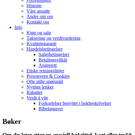
Forretningen
Historie
Våre ansatte
Andre om oss
Kontakt oss
Info
Kjøp og salg
Taksering og verdivurdering
Kvalitetsgaranti
Handelsbetingelser
Salgsbetingelser
Betalingsvilkår
Angrerett
Etiske retningslinjer
Personvern & Cookies
Ofte stilte spørsmål
Nyttige lenker
Rabatter
Verdt å vite
Forkortelser benyttet i bokbeskrivelser
Bibelutgaver
Bøker
Om du leter etter en spesiell boktittel, kart eller trykk