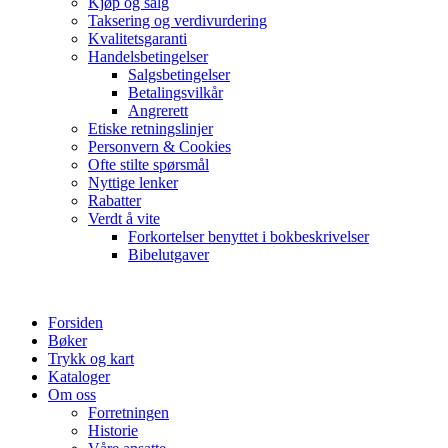
Kjøp og salg
Taksering og verdivurdering
Kvalitetsgaranti
Handelsbetingelser
Salgsbetingelser
Betalingsvilkår
Angrerett
Etiske retningslinjer
Personvern & Cookies
Ofte stilte spørsmål
Nyttige lenker
Rabatter
Verdt å vite
Forkortelser benyttet i bokbeskrivelser
Bibelutgaver
Forsiden
Bøker
Trykk og kart
Kataloger
Om oss
Forretningen
Historie