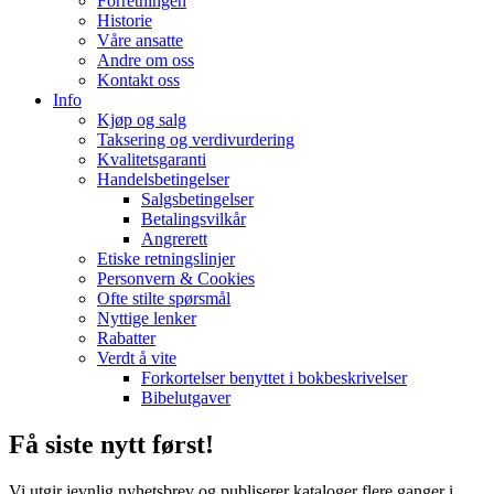
Forretningen
Historie
Våre ansatte
Andre om oss
Kontakt oss
Info
Kjøp og salg
Taksering og verdivurdering
Kvalitetsgaranti
Handelsbetingelser
Salgsbetingelser
Betalingsvilkår
Angrerett
Etiske retningslinjer
Personvern & Cookies
Ofte stilte spørsmål
Nyttige lenker
Rabatter
Verdt å vite
Forkortelser benyttet i bokbeskrivelser
Bibelutgaver
Få siste nytt først!
Vi utgir jevnlig nyhetsbrev og publiserer kataloger flere ganger i