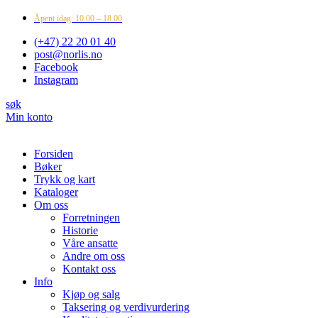
Åpent idag: 10.00 – 18.00
(+47) 22 20 01 40
post@norlis.no
Facebook
Instagram
søk
Min konto
Forsiden
Bøker
Trykk og kart
Kataloger
Om oss
Forretningen
Historie
Våre ansatte
Andre om oss
Kontakt oss
Info
Kjøp og salg
Taksering og verdivurdering