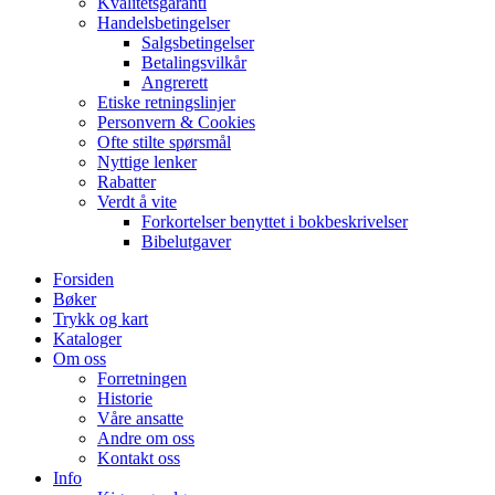
Kvalitetsgaranti
Handelsbetingelser
Salgsbetingelser
Betalingsvilkår
Angrerett
Etiske retningslinjer
Personvern & Cookies
Ofte stilte spørsmål
Nyttige lenker
Rabatter
Verdt å vite
Forkortelser benyttet i bokbeskrivelser
Bibelutgaver
Forsiden
Bøker
Trykk og kart
Kataloger
Om oss
Forretningen
Historie
Våre ansatte
Andre om oss
Kontakt oss
Info