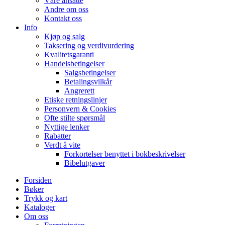
Våre ansatte
Andre om oss
Kontakt oss
Info
Kjøp og salg
Taksering og verdivurdering
Kvalitetsgaranti
Handelsbetingelser
Salgsbetingelser
Betalingsvilkår
Angrerett
Etiske retningslinjer
Personvern & Cookies
Ofte stilte spørsmål
Nyttige lenker
Rabatter
Verdt å vite
Forkortelser benyttet i bokbeskrivelser
Bibelutgaver
Forsiden
Bøker
Trykk og kart
Kataloger
Om oss