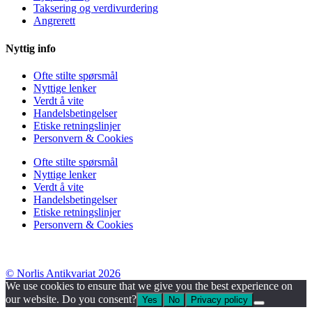
Taksering og verdivurdering
Angrerett
Nyttig info
Ofte stilte spørsmål
Nyttige lenker
Verdt å vite
Handelsbetingelser
Etiske retningslinjer
Personvern & Cookies
Ofte stilte spørsmål
Nyttige lenker
Verdt å vite
Handelsbetingelser
Etiske retningslinjer
Personvern & Cookies
© Norlis Antikvariat 2026
We use cookies to ensure that we give you the best experience on
our website. Do you consent?
Yes
No
Privacy policy