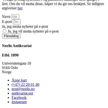
året. Om du vil motta disse, håper vi du gir oss beskjed. Se tidligere
utgivelser
her
.
Navn
E-post
Ja, jeg motta nyheter på e-post
Ja, jeg vil motta nyheter på e-post
Påmelding
Norlis Antikvariat
Etbl. 1890
Universitetsgata 18
0164 Oslo
Norge
Åpne kart
(+47) 22 20 01 40
post@norlis.no
antikvariat.net
Facebook
Instagram