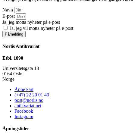
Navn
E-post
Ja, jeg motta nyheter på e-post
Ja, jeg vil motta nyheter på e-post
Påmelding
Norlis Antikvariat
Etbl. 1890
Universitetsgata 18
0164 Oslo
Norge
Åpne kart
(+47) 22 20 01 40
post@norlis.no
antikvariat.net
Facebook
Instagram
Åpningstider