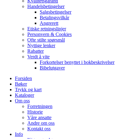
Kvalitetsgaranti
Handelsbetingelser
Salgsbetingelser
Betalingsvilkår
Angrerett
Etiske retningslinjer
Personvern & Cookies
Ofte stilte spørsmål
Nyttige lenker
Rabatter
Verdt å vite
Forkortelser benyttet i bokbeskrivelser
Bibelutgaver
Forsiden
Bøker
Trykk og kart
Kataloger
Om oss
Forretningen
Historie
Våre ansatte
Andre om oss
Kontakt oss
Info