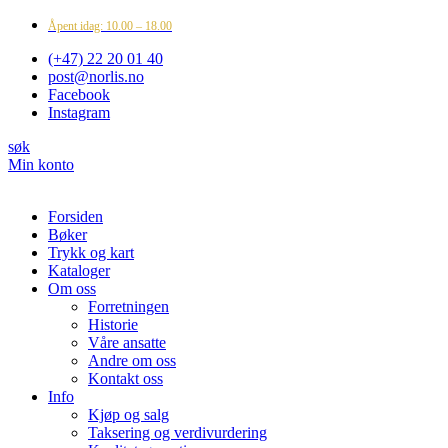
Åpent idag: 10.00 – 18.00
(+47) 22 20 01 40
post@norlis.no
Facebook
Instagram
søk
Min konto
Forsiden
Bøker
Trykk og kart
Kataloger
Om oss
Forretningen
Historie
Våre ansatte
Andre om oss
Kontakt oss
Info
Kjøp og salg
Taksering og verdivurdering