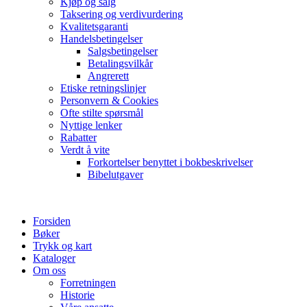
Kjøp og salg
Taksering og verdivurdering
Kvalitetsgaranti
Handelsbetingelser
Salgsbetingelser
Betalingsvilkår
Angrerett
Etiske retningslinjer
Personvern & Cookies
Ofte stilte spørsmål
Nyttige lenker
Rabatter
Verdt å vite
Forkortelser benyttet i bokbeskrivelser
Bibelutgaver
Forsiden
Bøker
Trykk og kart
Kataloger
Om oss
Forretningen
Historie