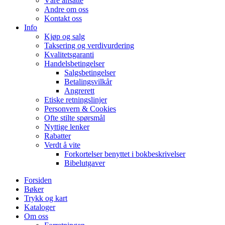
Våre ansatte
Andre om oss
Kontakt oss
Info
Kjøp og salg
Taksering og verdivurdering
Kvalitetsgaranti
Handelsbetingelser
Salgsbetingelser
Betalingsvilkår
Angrerett
Etiske retningslinjer
Personvern & Cookies
Ofte stilte spørsmål
Nyttige lenker
Rabatter
Verdt å vite
Forkortelser benyttet i bokbeskrivelser
Bibelutgaver
Forsiden
Bøker
Trykk og kart
Kataloger
Om oss