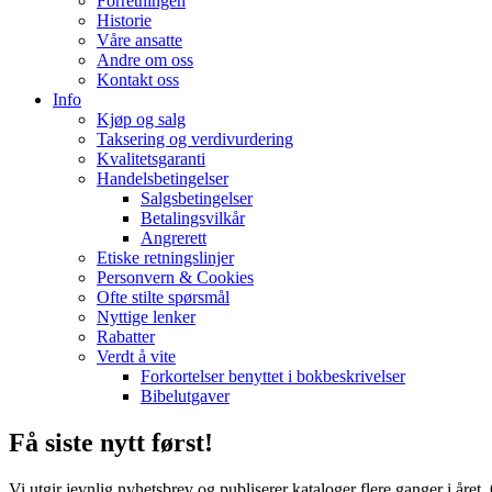
Forretningen
Historie
Våre ansatte
Andre om oss
Kontakt oss
Info
Kjøp og salg
Taksering og verdivurdering
Kvalitetsgaranti
Handelsbetingelser
Salgsbetingelser
Betalingsvilkår
Angrerett
Etiske retningslinjer
Personvern & Cookies
Ofte stilte spørsmål
Nyttige lenker
Rabatter
Verdt å vite
Forkortelser benyttet i bokbeskrivelser
Bibelutgaver
Få siste nytt først!
Vi utgir jevnlig nyhetsbrev og publiserer kataloger flere ganger i året.