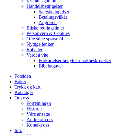
Kvalitetsgaranti
Handelsbetingelser
Salgsbetingelser
Betalingsvilkår
Angrerett
Etiske retningslinjer
Personvern & Cookies
Ofte stilte spørsmål
Nyttige lenker
Rabatter
Verdt å vite
Forkortelser benyttet i bokbeskrivelser
Bibelutgaver
Forsiden
Bøker
Trykk og kart
Kataloger
Om oss
Forretningen
Historie
Våre ansatte
Andre om oss
Kontakt oss
Info