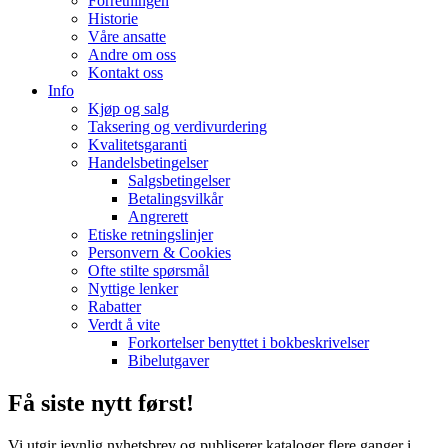
Forretningen
Historie
Våre ansatte
Andre om oss
Kontakt oss
Info
Kjøp og salg
Taksering og verdivurdering
Kvalitetsgaranti
Handelsbetingelser
Salgsbetingelser
Betalingsvilkår
Angrerett
Etiske retningslinjer
Personvern & Cookies
Ofte stilte spørsmål
Nyttige lenker
Rabatter
Verdt å vite
Forkortelser benyttet i bokbeskrivelser
Bibelutgaver
Få siste nytt først!
Vi utgir jevnlig nyhetsbrev og publiserer kataloger flere ganger i