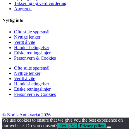
Taksering og verdivurdering
Angrerett
Nyttig info
Ofte stilte spørsmål
Nyttige lenker
Verdt å vite
Handelsbetingelser
Etiske retningslinjer
Personvern & Cookies
Ofte stilte spørsmål
Nyttige lenker
Verdt å vite
Handelsbetingelser
Etiske retningslinjer
Personvern & Cookies
© Norlis Antikvariat 2026
We use cookies to ensure that we give you the best experience on
our website. Do you consent?
Yes
No
Privacy policy