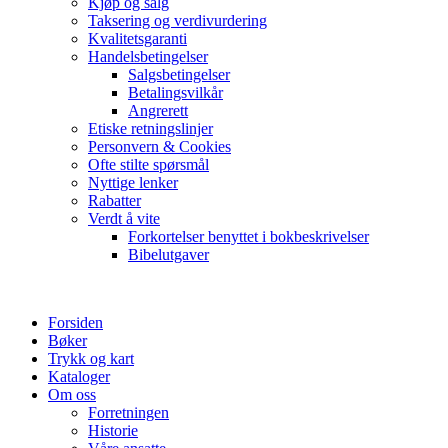
Kjøp og salg
Taksering og verdivurdering
Kvalitetsgaranti
Handelsbetingelser
Salgsbetingelser
Betalingsvilkår
Angrerett
Etiske retningslinjer
Personvern & Cookies
Ofte stilte spørsmål
Nyttige lenker
Rabatter
Verdt å vite
Forkortelser benyttet i bokbeskrivelser
Bibelutgaver
Forsiden
Bøker
Trykk og kart
Kataloger
Om oss
Forretningen
Historie