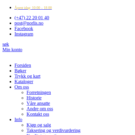
Åpent idag: 10.00 – 18.00
(+47) 22 20 01 40
post@norlis.no
Facebook
Instagram
søk
Min konto
Forsiden
Bøker
Trykk og kart
Kataloger
Om oss
Forretningen
Historie
Våre ansatte
Andre om oss
Kontakt oss
Info
Kjøp og salg
Taksering og verdivurdering