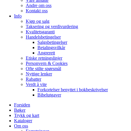
Våre ansatte
Andre om oss
Kontakt oss
Info
Kjøp og salg
Taksering og verdivurdering
Kvalitetsgaranti
Handelsbetingelser
Salgsbetingelser
Betalingsvilkår
Angrerett
Etiske retningslinjer
Personvern & Cookies
Ofte stilte spørsmål
Nyttige lenker
Rabatter
Verdt å vite
Forkortelser benyttet i bokbeskrivelser
Bibelutgaver
Forsiden
Bøker
Trykk og kart
Kataloger
Om oss