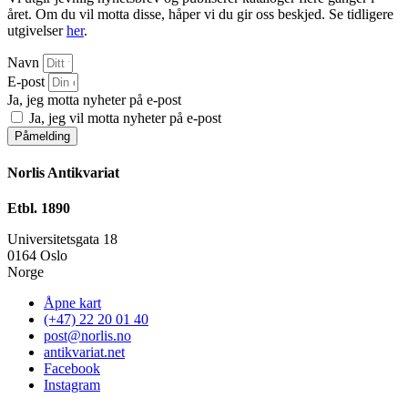
året. Om du vil motta disse, håper vi du gir oss beskjed. Se tidligere
utgivelser
her
.
Navn
E-post
Ja, jeg motta nyheter på e-post
Ja, jeg vil motta nyheter på e-post
Påmelding
Norlis Antikvariat
Etbl. 1890
Universitetsgata 18
0164 Oslo
Norge
Åpne kart
(+47) 22 20 01 40
post@norlis.no
antikvariat.net
Facebook
Instagram