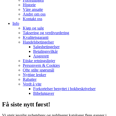
Forretningen
Historie
Våre ansatte
Andre om oss
Kontakt oss
Info
Kjøp og salg
Taksering og verdivurdering
Kvalitetsgaranti
Handelsbetingelser
Salgsbetingelser
Betalingsvilkår
Angrerett
Etiske retningslinjer
Personvern & Cookies
Ofte stilte spørsmål
Nyttige lenker
Rabatter
Verdt å vite
Forkortelser benyttet i bokbeskrivelser
Bibelutgaver
Få siste nytt først!
Vi utgir jevnlig nyhetsbrev og publiserer kataloger flere ganger i