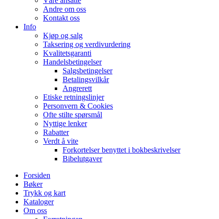
Våre ansatte
Andre om oss
Kontakt oss
Info
Kjøp og salg
Taksering og verdivurdering
Kvalitetsgaranti
Handelsbetingelser
Salgsbetingelser
Betalingsvilkår
Angrerett
Etiske retningslinjer
Personvern & Cookies
Ofte stilte spørsmål
Nyttige lenker
Rabatter
Verdt å vite
Forkortelser benyttet i bokbeskrivelser
Bibelutgaver
Forsiden
Bøker
Trykk og kart
Kataloger
Om oss