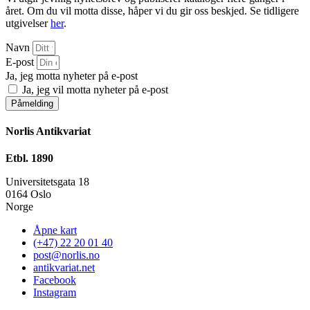
året. Om du vil motta disse, håper vi du gir oss beskjed. Se tidligere
utgivelser
her
.
Navn
E-post
Ja, jeg motta nyheter på e-post
Ja, jeg vil motta nyheter på e-post
Påmelding
Norlis Antikvariat
Etbl. 1890
Universitetsgata 18
0164 Oslo
Norge
Åpne kart
(+47) 22 20 01 40
post@norlis.no
antikvariat.net
Facebook
Instagram