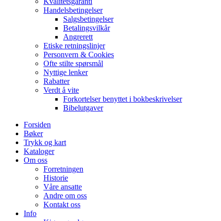
Kvalitetsgaranti
Handelsbetingelser
Salgsbetingelser
Betalingsvilkår
Angrerett
Etiske retningslinjer
Personvern & Cookies
Ofte stilte spørsmål
Nyttige lenker
Rabatter
Verdt å vite
Forkortelser benyttet i bokbeskrivelser
Bibelutgaver
Forsiden
Bøker
Trykk og kart
Kataloger
Om oss
Forretningen
Historie
Våre ansatte
Andre om oss
Kontakt oss
Info