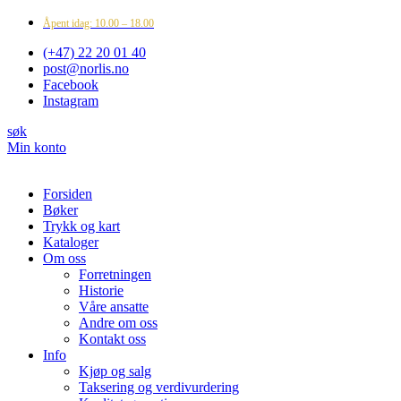
Åpent idag: 10.00 – 18.00
(+47) 22 20 01 40
post@norlis.no
Facebook
Instagram
søk
Min konto
Forsiden
Bøker
Trykk og kart
Kataloger
Om oss
Forretningen
Historie
Våre ansatte
Andre om oss
Kontakt oss
Info
Kjøp og salg
Taksering og verdivurdering