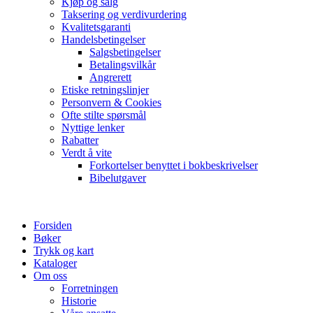
Kjøp og salg
Taksering og verdivurdering
Kvalitetsgaranti
Handelsbetingelser
Salgsbetingelser
Betalingsvilkår
Angrerett
Etiske retningslinjer
Personvern & Cookies
Ofte stilte spørsmål
Nyttige lenker
Rabatter
Verdt å vite
Forkortelser benyttet i bokbeskrivelser
Bibelutgaver
Forsiden
Bøker
Trykk og kart
Kataloger
Om oss
Forretningen
Historie