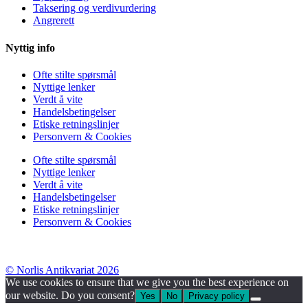
Taksering og verdivurdering
Angrerett
Nyttig info
Ofte stilte spørsmål
Nyttige lenker
Verdt å vite
Handelsbetingelser
Etiske retningslinjer
Personvern & Cookies
Ofte stilte spørsmål
Nyttige lenker
Verdt å vite
Handelsbetingelser
Etiske retningslinjer
Personvern & Cookies
© Norlis Antikvariat 2026
We use cookies to ensure that we give you the best experience on
our website. Do you consent?
Yes
No
Privacy policy